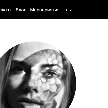
такты
Блог
Мероприятия
ru
uk
стика
Семейная терапия
льтрование
Телесная терапия
Расстройства личности
а
Созависимость
ская
Посттравматическое
стрессовое
расстройство