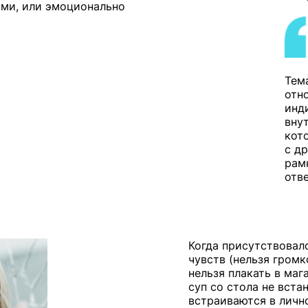
ми, или эмоционально
Тем
отн
инд
вну
кот
с д
рам
отв
Когда присутствовал
чувств (нельзя громк
нельзя плакать в мага
суп со стола не вста
встраиваются в лично