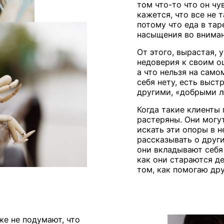
том что-то что он чу
кажется, что все не т
потому что еда в тар
насыщения во вниман
От этого, вырастая, 
недоверия к своим о
а что нельзя на само
себя нету, есть выс
другими, «добрыми 
Когда такие клиенты 
растеряны. Они могу
искать эти опоры в н
рассказывать о други
они вкладывают себя 
как они стараются де
том, как помогаю др
же не подумают, что