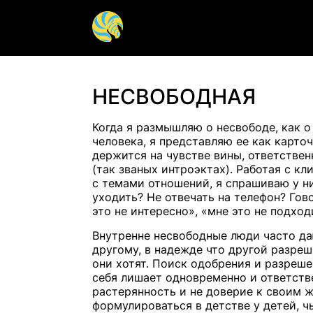
Гештальт терапия
Арт терап
НЕСВОБОДНАЯ
Групповая терапия
Детская п
Когда я размышляю о несвободе, как 
человека, я представляю ее как карто
Помощь психиатра
Паническа
держится на чувстве вины, ответствен
(так званых интроэктах). Работая с к
Психосоматика
Сексуальн
с темами отношений, я спрашиваю у ни
уходить? Не отвечать на телефон? Гово
Психотерапия
Психолог 
это не интересно», «мне это не подход
подростк
Внутренне несвободные люди часто да
другому, в надежде что другой разреш
они хотят. Поиск одобрения и разреше
себя лишает одновременно и ответств
растерянность и не доверие к своим 
формулироваться в детстве у детей, ч