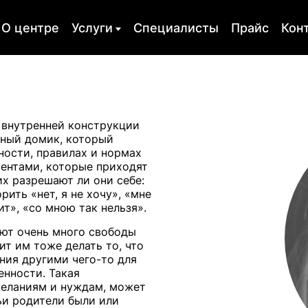
О центре
Услуги
Специалисты
Прайс
Кон
ия
Оргконсультирование
Психодиагно
сихотерапия
Обучение
Скайп консу
о внутренней конструкции
чный домик, который
я атака
Пищевая зависимость
Депрессия
ности, правилах и нормах
лиентами, которые приходят
ость
Кризисы
Горе и утрат
х разрешают ли они себе:
рить «нет, я не хочу», «мне
для
Психологическое
Психологиче
ит», «со мною так нельзя».
а
консультирование
травма
ют очень много свободы
ит им тоже делать то, что
ния другими чего-то для
енности. Такая
желаниям и нуждам, может
ьи родители были или