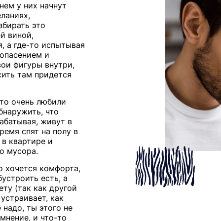
нем у них начнут
еланиях,
збирать это
й виной,
я, а где-то испытывая
 опасением и
вои фигуры внутри,
сить там придется
-то очень любили
бнаружить, что
абатывая, живут в
ремя спят на полу в
 в квартире и
о мусора.
о хочется комфорта,
бустроить есть, а
ету (так как другой
устраивает, как
 надо, ты этого не
мнение, и что-то