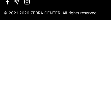
leave
this
field
© 2021-2026 ZEBRA CENTER. All rights reserved.
empty.