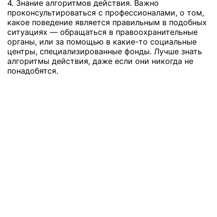
4. Знание алгоритмов действия. Важно
проконсультироваться с профессионалами, о том,
какое поведение является правильным в подобных
ситуациях — обращаться в правоохранительные
органы, или за помощью в какие-то социальные
центры, специализированные фонды. Лучше знать
алгоритмы действия, даже если они никогда не
понадобятся.
ВАЖНОСТЬ ПОДДЕРЖКИ
Люди, которые стали жертвами психологического
насилия, бесспорно, нуждаются в поддержке со
стороны близких людей, друзей, родственников.
Однако, этого не всегда достаточно и часто нужен
еще и квалифицированный психолог, особенно
если это касается детей.
В ситуациях, когда вы чувствуете себя