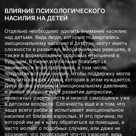
ВЛИЯНИЕ ПСИХОЛОГИЧЕСКОГО
НАСИЛИЯ НА ДЕТЕЙ
Отдельно необходимо уделить внимание насилию
над детьми. Ведь люди, которые подвергались
эмоциональному насилию в детстве, могут иметь
сложности в развитии, эмоциональных реакциях, а
также в формировании здоровых отношений в
будущем. В Киеве все больше психологов
занимаются этой проблемой, в том числе,
предлагая встречи онлайн, чтобы поддержку могла
получить каждая семья, которая в этом нуждается.
Дети более уязвимы к эмоциональному давлению,
и имеют большой риск развития депрессии,
тревожных расстройств и низкой самооценки уже
в детском возрасте. Сложность еще и в том, что
чаще всего ребенок испытывает эмоциональное
насилие от близких взрослых. И это причина, по
которой им не к кому обратиться за помощью, а
часто молчат о подобных случаях, или даже не
осознают, что происходит что-то ужасное, ведь