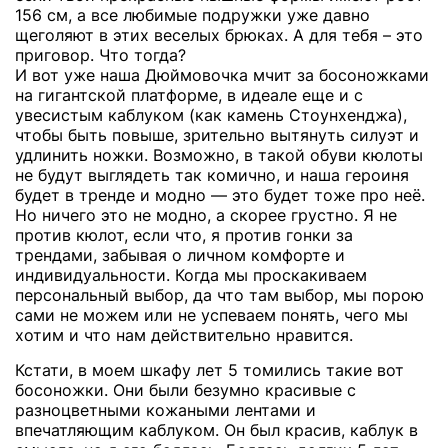
156 см, а все любимые подружки уже давно
щеголяют в этих веселых брюках. А для тебя – это
приговор. Что тогда?
И вот уже наша Дюймовочка мчит за босоножками
на гигантской платформе, в идеале еще и с
увесистым каблуком (как камень Стоунхенджа),
чтобы быть повыше, зрительно вытянуть силуэт и
удлинить ножки. Возможно, в такой обуви кюлоты
не будут выглядеть так комично, и наша героиня
будет в тренде и модно — это будет тоже про неё.
Но ничего это не модно, а скорее грустно. Я не
против кюлот, если что, я против гонки за
трендами, забывая о личном комфорте и
индивидуальности. Когда мы проскакиваем
персональный выбор, да что там выбор, мы порою
сами не можем или не уcпеваем понять, чего мы
хотим и что нам действительно нравится.
Кстати, в моем шкафу лет 5 томились такие вот
босоножки. Они были безумно красивые с
разноцветными кожаными лентами и
впечатляющим каблуком. Он был красив, каблук в