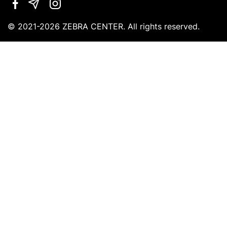
leave
this
field
© 2021-2026 ZEBRA CENTER. All rights reserved.
empty.