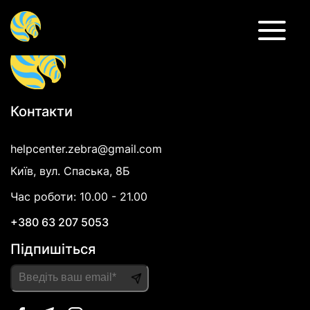
Індивідуальна консультація
Психологічна травма, психотерапія при психотравмі
Контакти
helpcenter.zebra@gmail.com
Київ, вул. Спаська, 8Б
Час роботи: 10.00 - 21.00
+380 63 207 5053
Підпишіться
Please