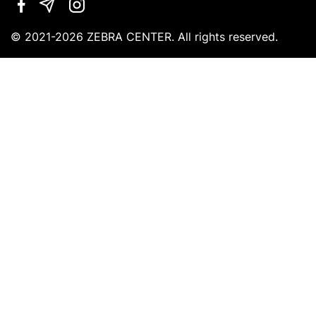
leave
this
field
© 2021-2026 ZEBRA CENTER. All rights reserved.
empty.