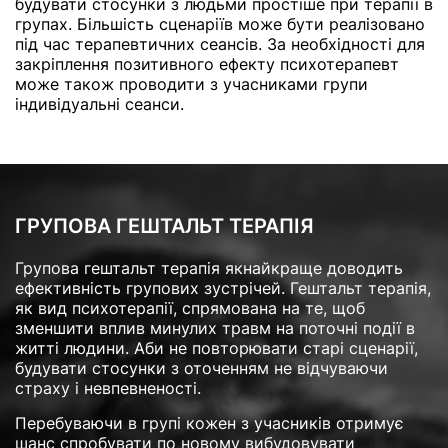
будувати стосунки з людьми простіше при терапії в
групах. Більшість сценаріїв може бути реалізовано
під час терапевтичних сеансів. За необхідності для
закріплення позитивного ефекту психотерапевт
може також проводити з учасниками групи
індивідуальні сеанси.
ГРУПОВА ГЕШТАЛЬТ ТЕРАПІЯ
Групова гештальт терапія якнайкраще доводить
ефективність групових зустрічей. Гештальт терапія,
як вид психотерапії, спрямована на те, щоб
зменшити вплив минулих травм на поточні події в
житті людини. Аби не повторювати старі сценарії,
будувати стосунки з оточенням не відчуваючи
страху і невпевненості.
Перебуваючи в групі кожен з учасників отримує
шанс спробувати по новому вибудовувати