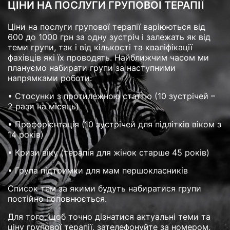
ЦІНИ НА ПОСЛУГИ ГРУПОВОЇ ТЕРАПІЇ
Ціни на послуги групової терапії варіюються від
600 до 1000 грн за одну зустріч і залежать як від
теми групи, так і від кількості та кваліфікації
фахівців які їх проводять. Найближчим часом ми
плануємо набирати групи за наступними
напрямками роботи:
• Стосунки з протилежною статтю (10 зустрічей –
2 рази на місяць)
• Профорієнтація (10 зустрічей для підлітків віком з
14 років)
• Кризи віку (терапія для жінок старше 45 років)
• Група підтримки для мам першокласників
Список тем за якими будуть набиратися групи
постійно поповнюється.
Для того, щоб точно дізнатися актуальні теми та
ціну групової терапії, зателефонуйте за номером,