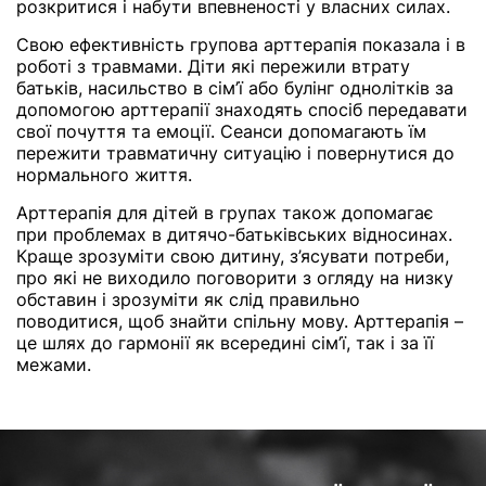
розкритися і набути впевненості у власних силах.
Свою ефективність групова арттерапія показала і в
роботі з травмами. Діти які пережили втрату
батьків, насильство в сім’ї або булінг однолітків за
допомогою арттерапії знаходять спосіб передавати
свої почуття та емоції. Сеанси допомагають їм
пережити травматичну ситуацію і повернутися до
нормального життя.
Арттерапія для дітей в групах також допомагає
при проблемах в дитячо-батьківських відносинах.
Краще зрозуміти свою дитину, з’ясувати потреби,
про які не виходило поговорити з огляду на низку
обставин і зрозуміти як слід правильно
поводитися, щоб знайти спільну мову. Арттерапія –
це шлях до гармонії як всередині сім’ї, так і за її
межами.