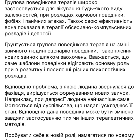
Групова поведінкова терапія широко
застосовується для лікування будь-якого виду
залежностей, при розладах харчової поведінки,
фобіях і панічних атаках. Також свою ефективність
вона показала в терапії обсесивно-компульсивних
розладів і депресії.
Ґрунтується групова поведінкова терапія на зміні
звичного людині сценарію поведінки, і закріплення
нових звичок шляхом заохочень. Вважається, що
саме шаблони поведінки відіграють основну роль
при в розвитку і посиленні різних психологічних
розладів.
Відповідно проблема, з якою людина звернулася до
фахівця, вирішується формуванням нових звичок.
Наприклад, при депресії людина найчастіше саме
ізолюється від суспільства, що надалі ускладнює її
стан. Відповідно дана поведінка може бути змінено
завдяки застосуванню тих чи інших терапевтичних
методів.
Пробувати себе в новій ролі, намагатися по новому