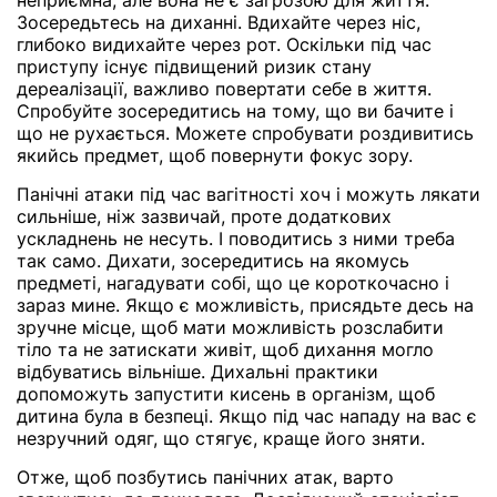
неприємна, але вона не є загрозою для життя.
Зосередьтесь на диханні. Вдихайте через ніс,
глибоко видихайте через рот. Оскільки під час
приступу існує підвищений ризик стану
дереалізації, важливо повертати себе в життя.
Спробуйте зосередитись на тому, що ви бачите і
що не рухається. Можете спробувати роздивитись
якийсь предмет, щоб повернути фокус зору.
Панічні атаки під час вагітності хоч і можуть лякати
сильніше, ніж зазвичай, проте додаткових
ускладнень не несуть. І поводитись з ними треба
так само. Дихати, зосередитись на якомусь
предметі, нагадувати собі, що це короткочасно і
зараз мине. Якщо є можливість, присядьте десь на
зручне місце, щоб мати можливість розслабити
тіло та не затискати живіт, щоб дихання могло
відбуватись вільніше. Дихальні практики
допоможуть запустити кисень в організм, щоб
дитина була в безпеці. Якщо під час нападу на вас є
незручний одяг, що стягує, краще його зняти.
Отже, щоб позбутись панічних атак, варто