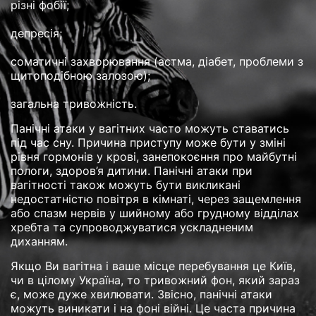
різні фобії;
депресія;
соматичні захворювання (астма, діабет, проблеми з
щитоподібною залозою);
загальна тривожність.
Панічні атаки у вагітних часто можуть ставатись
під час сну. Причина приступу може бути у зміні
рівня гормонів у крові, занепокоєння про майбутні
пологи, здоров’я дитини. Панічні атаки при
вагітності також можуть бути викликані
недостатністю повітря в кімнаті, через защемлення
або спазм нервів у шийному або грудному відділах
хребта та супроводжуватися ускладненим
диханням.
Якщо Ви вагітна і ваше місце перебування це Київ,
чи в цілому Україна, то тривожний фон, який зараз
є, може дуже хвилювати. Звісно, панічні атаки
можуть виникати і на фоні війні. Це часта причина