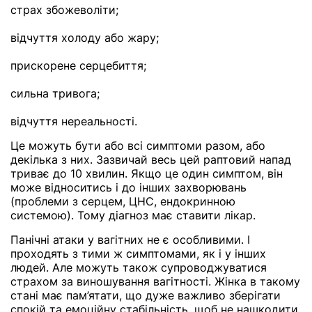
страх збожеволіти;
відчуття холоду або жару;
прискорене серцебиття;
сильна тривога;
відчуття нереальності.
Це можуть бути або всі симптоми разом, або
декілька з них. Зазвичай весь цей раптовий напад
триває до 10 хвилин. Якщо це один симптом, він
може відноситись і до інших захворювань
(проблеми з серцем, ЦНС, ендокринною
системою). Тому діагноз має ставити лікар.
Панічні атаки у вагітних не є особливими. І
проходять з тими ж симптомами, як і у інших
людей. Але можуть також супроводжуватися
страхом за виношування вагітності. Жінка в такому
стані має пам’ятати, що дуже важливо зберігати
спокій та емоційну стабільність, щоб не нашкодити