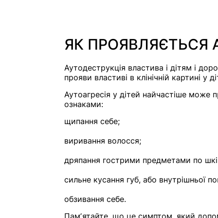
ЯК ПРОЯВЛЯЄТЬСЯ 
Аутодеструкція властива і дітям і доро
прояви властиві в клінічній картині у 
Аутоагресія у дітей найчастіше може 
ознаками:
щипання себе;
виривання волосся;
дряпання гострими предметами по шкір
сильне кусання губ, або внутрішньої по
обзивання себе.
Памʼятайте, що це симптом, який допо