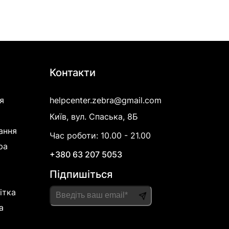
Контакти
я
helpcenter.zebra@gmail.com
Київ, вул. Спаська, 8Б
ання
Час роботи: 10.00 - 21.00
ра
+380 63 207 5053
Підпишіться
ітка
а
Please
leave