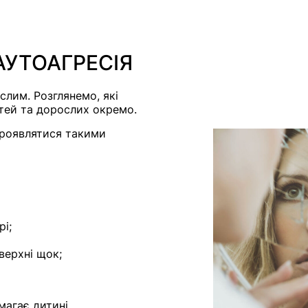
АУТОАГРЕСІЯ
слим. Розглянемо, які
дітей та дорослих окремо.
проявлятися такими
і;
верхні щок;
магає дитині