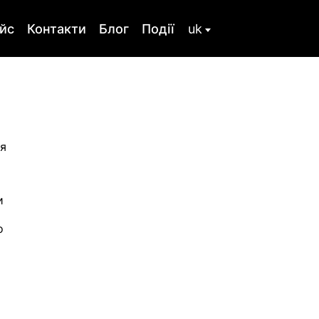
йс
Контакти
Блог
Події
uk
ru
стика
Сімейна терапія
ьтування
Тілесная терапія
ія
Розлад особистості
Співзалежність
и
 травма,
Посттравматичний
 при
стресовий розлад
о