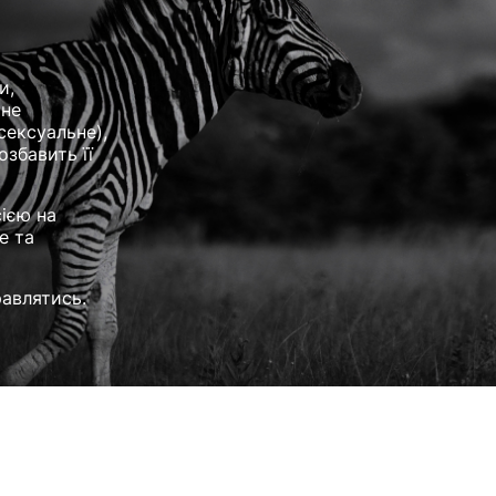
и,
 не
сексуальне),
збавить її
ією на
е та
равлятись.