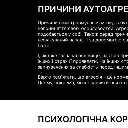
ПРИЧИНИ АУТОАГРЕ
Причини самотравмування можуть бути р
неприйняття своїх особливостей. Агрес
подобається у собі. Також серед причи
неочікуваний напад. І за допомогою с
болю.
І, як вже зазначалось вище, частою п
інших і страх її проявляти. На інших с
звинувачення за слабкість перед іншим
Варто памʼятати, що агресія – це норм
Цьому, зокрема, може навчити психоло
ПСИХОЛОГІЧНА КОРЕ