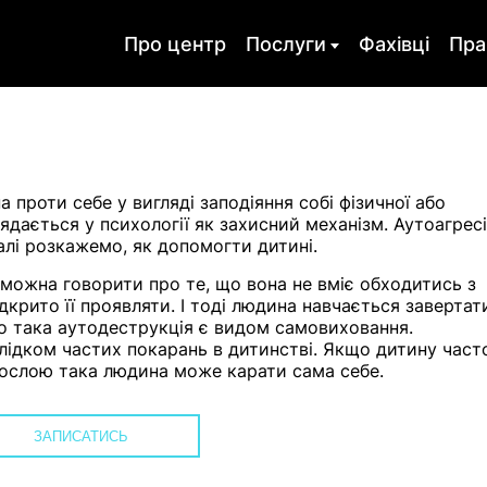
Про центр
Послуги
Фахівці
Пра
ія
Оргконсультування
Психодіагно
ихотерапія
Навчання
Скайп консул
а проти себе у вигляді заподіяння собі фізичної або
ядається у психології як захисний механізм. Аутоагрес
така
Харчова залежність
Депресія
Далі розкажемо, як допомогти дитині.
ість
Кризи
Горе і втрата
 можна говорити про те, що вона не вміє обходитись з
дкрито її проявляти. І тоді людина навчається завертат
для підлітка
Психологічне
Психологічна
сто така аутодеструкція є видом самовиховання.
консультування
психотерапія
лідком частих покарань в дитинстві. Якщо дитину част
психотравмі
рослою така людина може карати сама себе.
рослих
ЗАПИСАТИСЬ