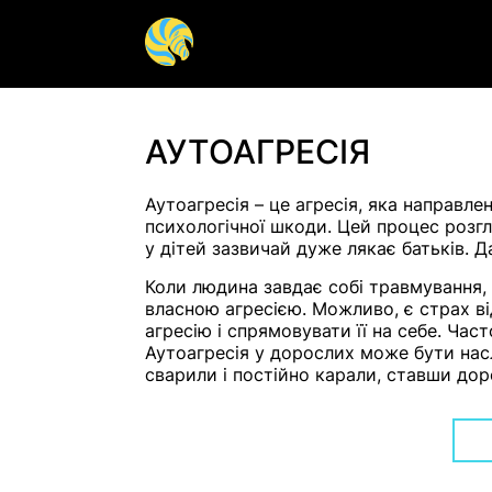
Гештальт терапія
Арт-терап
АУТОАГРЕСІЯ
Групова терапія
Дитяча пс
Аутоагресія – це агресія, яка направлен
психологічної шкоди. Цей процес розгл
Допомога психіатра
Панічна а
у дітей зазвичай дуже лякає батьків. 
Психосоматика
Сексуальн
Коли людина завдає собі травмування,
власною агресією. Можливо, є страх ві
Психотерапія
Психолог 
агресію і спрямовувати її на себе. Ча
Аутоагресія у дорослих може бути нас
сварили і постійно карали, ставши до
Діагностика аутизму у
РДУГ у до
дорослих