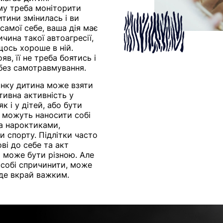
му треба моніторити
итини змінилась і ви
самої себе, ваша дія має
чина такої автоагресії,
щось хороше в ній.
в, її не треба боятись і
 без самотравмування.
інку дитина може взяти
тивна активність у
 і у дітей, або бути
и можуть наносити собі
та нароктиками,
 спорту. Підлітки часто
ві до себе та акт
може бути різною. Але
 собі спричинити, може
уде вкрай важким.