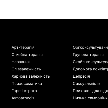
Арт-терапія
Оргконсультуванн
Сімейна терапія
Групова терапія
Навчання
Скайп консультув
Співзалежність
Допомога психіат
Харчова залежність
Депресія
Психосоматика
Сексуальність
Горе і втрата
Психолог для підл
Аутоагресія
Низька самооцінк