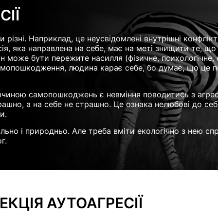
СІЇ
ізні. Наприклад, це неусвідомлені внутрішні конфлікт
ія, яка направлена на себе, має на меті знищити те, що
н може бути пережите насилля (фізичне, психологічне, 
амопошкодження, людина карає себе, бо думає, що це по
ричиною самопошкоджень є невміння поводитись з агрес
трашно, а на себе не страшно. Це ознака нелюбові до себ
и.
ально і природньо. Але треба вміти екологічно з нею сп
г.
КЦІЯ АУТОАГРЕСІЇ