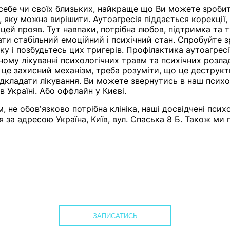
 себе чи своїх близьких, найкраще що Ви можете зробит
яку можна вирішити. Аутоагресія піддається корекції, 
цей прояв. Тут навпаки, потрібна любов, підтримка та т
ти стабільний емоційний і психічний стан. Спробуйте з
ку і позбудьтесь цих тригерів. Профілактика аутоагресі
сному лікуванні психологічних травм та психічних розла
– це захисний механізм, треба розуміти, що це деструкт
відкладати лікування. Ви можете звернутись в наш псих
 Україні. Або оффлайн у Києві.
 не обовʼязково потрібна клініка, наші досвідчені псих
 за адресою Україна, Київ, вул. Спаська 8 Б. Також ми
ЗАПИСАТИСЬ