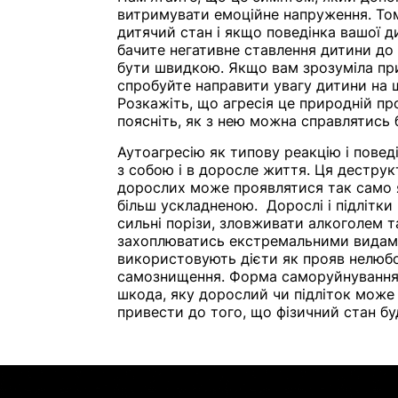
витримувати емоційне напруження. То
дитячий стан і якщо поведінка вашої д
бачите негативне ставлення дитини до 
бути швидкою. Якщо вам зрозуміла при
спробуйте направити увагу дитини на 
Розкажіть, що агресія це природній проя
поясніть, як з нею можна справлятись
Аутоагресію як типову реакцію і повед
з собою і в доросле життя. Ця деструк
дорослих може проявлятися так само як
більш ускладненою. Дорослі і підлітк
сильні порізи, зловживати алкоголем 
захоплюватись екстремальними видами
використовують дієти як прояв нелюбо
самознищення. Форма саморуйнування 
шкода, яку дорослий чи підліток може
привести до того, що фізичний стан б