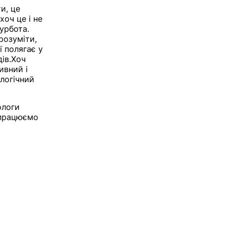
и, це
хоч це і не
урбота.
розуміти,
ї полягає у
дів.Хоч
ивний і
ологічний
ологи
 працюємо