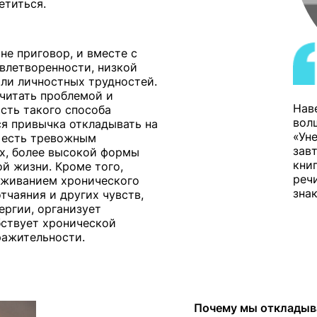
етиться.
не приговор, и вместе с
овлетворенности, низкой
ли личностных трудностей.
считать проблемой и
Нав
сть такого способа
вол
я привычка откладывать на
«Ун
, есть тревожным
зав
ях, более высокой формы
кни
й жизни. Кроме того,
реч
оживанием хронического
зна
отчаяния и других чувств,
ергии, организует
бствует хронической
ражительности.
Почему мы откладыва