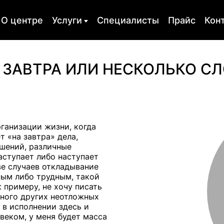
О центре
Услуги
Специалисты
Прайс
Кон
ия
Оргконсультирование
Психодиагно
ЗАВТРА ИЛИ НЕСКОЛЬКО С
сихотерапия
Обучение
Скайп консу
я атака
Пищевая зависимость
Депрессия
ость
Кризисы
Горе и утрат
ганизации жизни, когда
т «на завтра» дела,
для
Психологическое
Психологиче
шений, различные
а
консультирование
травма
наступает либо наступает
ве случаев откладывание
ным либо трудным, такой
к примеру, не хочу писать
много других неотложных
 в исполнении здесь и
овеком, у меня будет масса