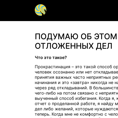
Гештальт терапия
Арт терап
ПОДУМАЮ ОБ ЭТОМ 
ОТЛОЖЕННЫХ ДЕЛ
Групповая терапия
Детская п
Помощь психиатра
Паническа
Что это такое?
Психосоматика
Сексуальн
Прокрастинация – это такой способ ор
человек осознанно или нет откладывае
Психотерапия
Психолог 
принятия важных часто неприятных ре
подростк
начинания и это «завтра» никогда не 
через ряд откладываний. В большинст
чего-либо на потом связано с неприят
выученный способ избегания. Когда я, 
отчет о проделанной работе, я найду 
дел либо желаний, которые нуждаются
теперь. Когда мне не комфортно с чел