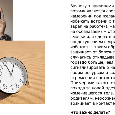
Зачастую причинами 
потом» является сво
намерений под желани
избежать встречи с 
аврал на работе»). 
не осознаваемым стр
смочь» или сделать н
предвкушением непри
избежать – таким об
защищает от болезн
случались откладыван
гораздо больше, чем
сигнализировать о не
своим ресурсам и во
стремлении соответс
Примерами такого от
похода за новой оде
изменившегося тела, 
родителям, неосознан
возникает в контакте
Что важно делать?