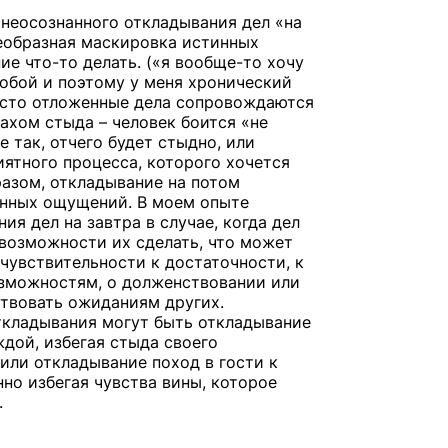
неосознанного откладывания дел «на
еобразная маскировка истинных
е что-то делать. («я вообще-то хочу
тобой и поэтому у меня хронический
Часто отложенные дела сопровождаются
ахом стыда – человек боится «не
е так, отчего будет стыдно, или
ятного процесса, которого хочется
разом, откладывание на потом
енных ощущений. В моем опыте
ия дел на завтра в случае, когда дел
 возможности их сделать, что может
чувствительности к достаточности, к
зможностям, о долженствовании или
твовать ожиданиям других.
кладывания могут быть откладывание
ждой, избегая стыда своего
или откладывание поход в гости к
но избегая чувства вины, которое
.