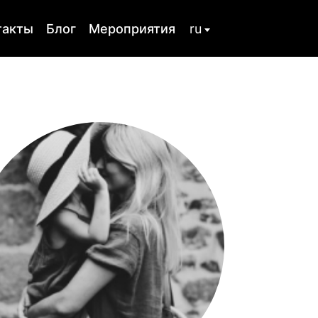
такты
Блог
Мероприятия
ru
uk
стика
Семейная терапия
льтрование
Телесная терапия
Расстройства личности
а
Созависимость
ская
Посттравматическое
стрессовое
расстройство