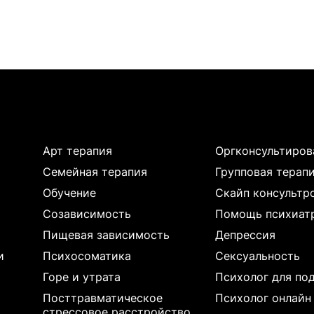
Арт терапия
Оргконсультиров
Семейная терапия
Групповая терап
Обучение
Скайп консультр
Созависимость
Помощь психиат
Пищевая зависимость
Депрессия
и
Психосоматика
Сексуальность
Горе и утрата
Психолог для по
Посттравматическое
Психолог онлайн
стрессовое расстройство