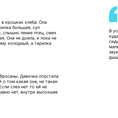
 в крошках хлеба. Она
релка большая, суп
В у
, слышно пение птиц, смех
куда
я. Она не доела, и пока не
сид
ему холодный, а тарелка
мал
звук
дыш
збросаны. Девочка опустила
 о том какая она, не такая.
Если слез нет то ей не
давно нет, внутри высохшее