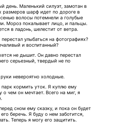
й день. Маленький силуэт, замотан в
х размеров шарф идет по дороге в
осенью волосы потемнели а голубые
и. Мороз покалывает лицо, и пальцы.
тся в ладонь, шелестит от ветра.
о перестал улыбаться на фотографиях?
лчаливый и воспитанный?
ажется не дышит. Он давно перестал
него серьезный, твердый не по
, руки невероятно холодные.
 парк кормить уток. Я куплю ему
о чем он мечтает. Всего на миг, я
.
еред сном ему сказку, и пока он будет
его беречь. Я буду о нем заботится,
лать. Теперь я могу его защитить.