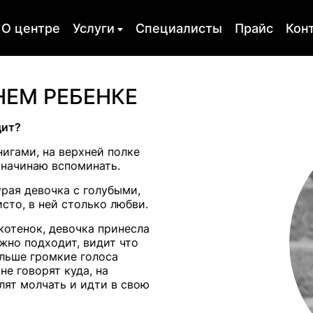
О центре
Услуги
Специалисты
Прайс
Кон
ия
Оргконсультирование
Психодиагно
НЕМ РЕБЕНКЕ
сихотерапия
Обучение
Скайп консу
дит?
я атака
Пищевая зависимость
Депрессия
игами, на верхней полке
 начинаю вспоминать.
ость
Кризисы
Горе и утрат
урая девочка с голубыми,
для
Психологическое
Психологиче
исто, в ней столько любви.
а
консультирование
травма
котенок, девочка принесла
жно подходит, видит что
альше громкие голоса
не говорят куда, на
елят молчать и идти в свою