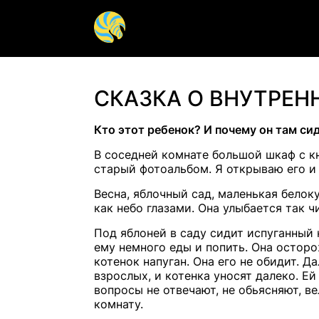
Гештальт терапия
Арт терап
СКАЗКА О ВНУТРЕН
Групповая терапия
Детская п
Кто этот ребенок? И почему он там си
Помощь психиатра
Паническа
В соседней комнате большой шкаф с кн
старый фотоальбом. Я открываю его и
Психосоматика
Сексуальн
Весна, яблочный сад, маленькая белок
Психотерапия
Психолог 
как небо глазами. Она улыбается так ч
подростк
Под яблоней в саду сидит испуганный 
ему немного еды и попить. Она осторо
котенок напуган. Она его не обидит. Д
взрослых, и котенка уносят далеко. Ей 
вопросы не отвечают, не обьясняют, в
комнату.