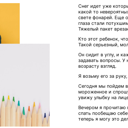
Снег идет уже которы
какой то невероятны
свете фонарей. Еще 
глаза стали потухшим
Тяжелый пакет врезае
Кто этот ребенок, чт
Такой серьезный, мо
Он сидит в углу, и к
задавать вопросы. У 
возрасту взгляд.
Я возьму его за руку
Сегодня мы пойдем в
мороженное и спрошу 
увижу улыбку на лице
Вечером я прочитаю п
спать пообещаю себе 
теперь я могу это де