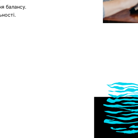
ня балансу.
ьності.