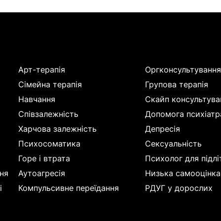
Арт-терапія
Оргконсультуванн
Сімейна терапія
Групова терапія
Навчання
Скайп консультува
Співзалежність
Допомога психіатр
Харчова залежність
Депресія
Психосоматика
Сексуальність
Горе і втрата
Психолог для підлі
ня
Аутоагресія
Низька самооцінка
і
Компульсивне переїдання
РДУГ у дорослих