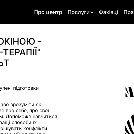
Про центр
Послуги
Фахівці
Пра
ія
Оргконсультування
Психодіагно
ОКІНОЮ -
ТЕРАПІЇ"
ихотерапія
Навчання
Скайп консул
ЬТ
така
Харчова залежність
Депресія
ість
Кризи
Горе і втрата
для підлітка
Психологічне
Психологічна
упені підготовки
консультування
психотерапія
психотравмі
каво зрозуміти як
рослих
е про себе, про свої
ом. Допоможе навчитися
ращі способи їх
рішувати конфлікти.