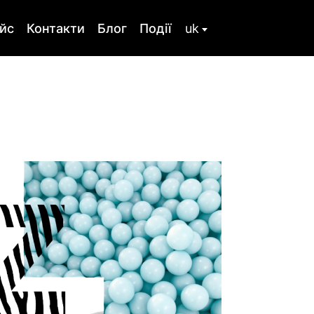
йс
Контакти
Блог
Події
uk
ru
стика
Сімейна терапія
ьтування
Тілесная терапія
Розлад особистості
Співзалежність
 травма,
Посттравматичний
 при
стресовий розлад