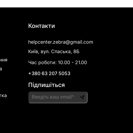
Контакти
я
helpcenter.zebra@gmail.com
Київ, вул. Спаська, 8Б
ння
Час роботи: 10.00 - 21.00
а
+380 63 207 5053
Підпишіться
тка
Please
leave
this
field
empty.