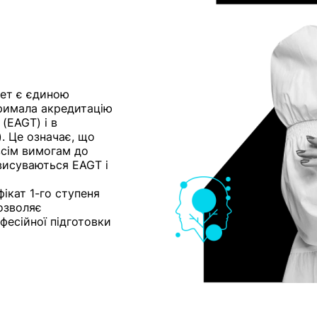
тет є єдиною
тримала акредитацію
 (EAGT) і в
). Це означає, що
всім вимогам до
 висуваються EAGT і
ікат 1-го ступеня
озволяє
фесійної підготовки