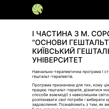
Гештальт терапія
Арт-терап
I ЧАСТИНА З М. СОР
"ОСНОВИ ГЕШТАЛЬТ-
Групова терапія
Дитяча пс
КИЇВСЬКИЙ ГЕШТАЛ
Допомога психіатра
Панічна а
УНІВЕРСИТЕТ
Психосоматика
Сексуальн
Психотерапія
Психолог 
Навчально-терапевтична програма I ст
гештальт-терапевтів.
Програма призначена для тих, кому ці
Діагностика аутизму у
РДУГ у до
працює гештальт-терапія, дізнатися нов
дорослих
способи взаємодії з навколишнім світ
розпізнавати свої потреби і вибирати к
задоволення. Познайомить з тим, як ви