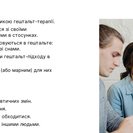
тикою гештальт-терапії.
я зі своїми
ми в стосунках.
совуються в гештальте:
зі снами.
и гештальт-підходу в
 (або марним) для них
втичних змін.
ня.
и обходитися.
з іншими людьми.
.