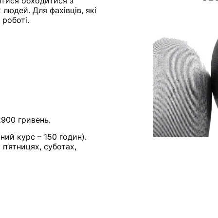
итися обходитися з
людей. Для фахівців, які
 роботі.
2900 гривень.
ьний курс – 150 годин).
 п’ятницях, суботах,