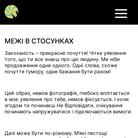
Психологічна травма, психотерапія при психотравмі
МЕЖІ В СТОСУНКАХ
Закоханість – прекрасне почуття! Чітке уявлення
того, що ти все знаєш про цю людину. Ми ніби
продовження одне одного. Одні слова, схоже
почуття гумору, одне бажання бути разом!
Цей образ, немов фотографія, глибоко вплітається
в моє уявлення про тебе, немов фіксується. І коли
згодом ти починаєш Не Відповідати, очікування
починають напружуватися і підключаються вимоги.
Далі може бути по-різному. М’які пестощі