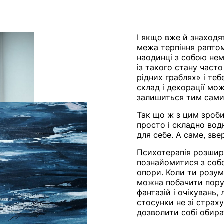
І якщо вже й знаходя
межа терпіння раптом
наодинці з собою нем
із такого стану част
рідних граблях» і те
склад і декорації мо
залишиться тим сами
Так що ж з цим зроби
просто і складно во
для себе. А саме, зв
Психотерапія розшир
познайомитися з собо
опори. Коли ти розумі
можна побачити поруч
фантазій і очікувань,
стосунки не зі страх
дозволити собі обира