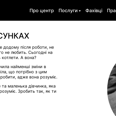
Про центр
Послуги
Фахівці
Пра
ія
Оргконсультування
Психодіагно
СУНКАХ
ихотерапія
Навчання
Скайп консул
де додому після роботи, не
го не любить. Сьогодні на
така
Харчова залежність
Депресія
 котлети. А вона?
ість
Кризи
Горе і втрата
чила найменші зміни в
міла, що потрібно з цим
для підлітка
Психологічне
Психологічна
робити, адже вона розуміє.
консультування
психотерапія
психотравмі
е та маленька дівчинка, яка
розуміє. Зробить так, як ти
рослих