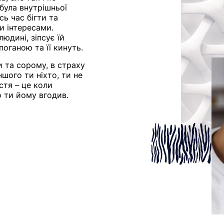
абула внутрішньої
сь час бігти та
и інтересами.
юдині, зіпсує їй
 поганою та її кинуть.
 та сорому, в страху
ншого ти ніхто, ти не
стя – це коли
о ти йому вгодив.