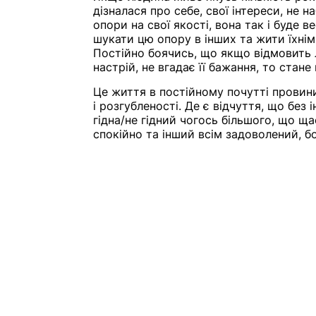
дізналася про себе, свої інтереси, не н
опори на свої якості, вона так і буде ве
шукати цю опору в інших та жити їхнім
Постійно боячись, що якщо відмовить л
настрій, не вгадає її бажання, то стане
Це життя в постійному почутті провини
і розгубленості. Де є відчуття, що без і
гідна/не гідний чогось більшого, що ща
спокійно та інший всім задоволений, б