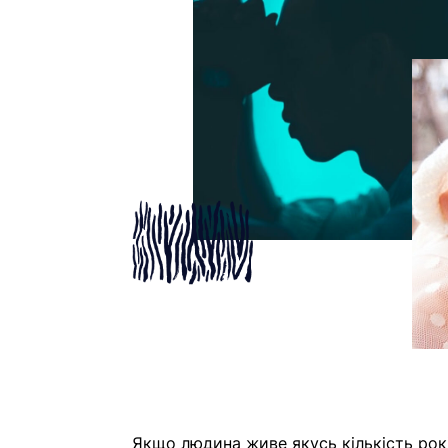
Якщо людина живе якусь кількість років