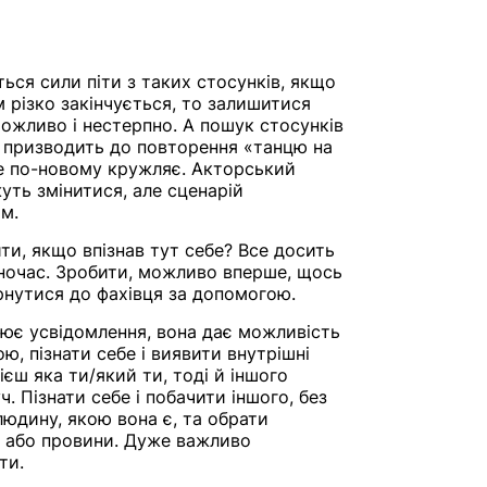
ться сили піти з таких стосунків, якщо
 різко закінчується, то залишитися
ожливо і нестерпно. А пошук стосунків
о призводить до повторення «танцю на
бе по-новому кружляє. Акторський
жуть змінитися, але сценарій
м.
ти, якщо впізнав тут себе? Все досить
дночас. Зробити, можливо вперше, щось
ернутися до фахівця за допомогою.
ює усвідомлення, вона дає можливість
ю, пізнати себе і виявити внутрішні
єш яка ти/який ти, тоді й іншого
. Пізнати себе і побачити іншого, без
 людину, якою вона є, та обрати
у або провини. Дуже важливо
ти.