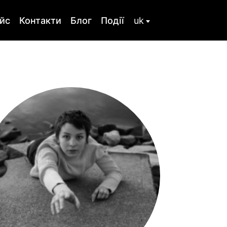
йс
Контакти
Блог
Події
uk
ru
стика
Сімейна терапія
ьтування
Тілесная терапія
Розлад особистості
Співзалежність
 травма,
Посттравматичний
 при
стресовий розлад