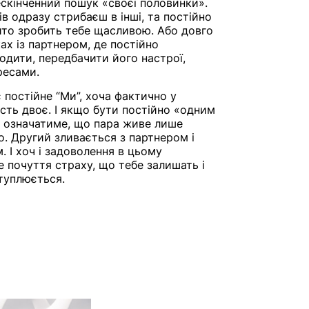
ескінченний пошук «своєї половинки».
ів одразу стрибаєш в інші, та постійно
ито зробить тебе щасливою. Або довго
ах із партнером, де постійно
дити, передбачити його настрої,
ресами.
 постійне “Ми”, хоча фактично у
сть двоє. І якщо бути постійно «одним
е означатиме, що пара живе лише
. Другий зливається з партнером і
. І хоч і задоволення в цьому
е почуття страху, що тебе залишать і
туплюється.