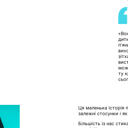
«Во
дити
п'ян
вих
зітх
вис
мож
ту 
сьог
Ця маленька історія 
залежні стосунки і як
Більшість із нас стик