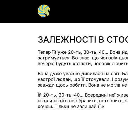
Гештальт терапія
Арт-терап
ЗАЛЕЖНОСТІ В СТО
Групова терапія
Дитяча пс
Тепер їй уже 20-ть, 30-ть, 40… Вона й
затримується. Бо знає, що чоловік цьо
Допомога психіатра
Панічна а
вечерю будуть котлети, чоловік любить
Психосоматика
Сексуальн
Вона дуже уважно дивилася на світ. Ба
настрої людей, що її оточували. І розу
Психотерапія
Психолог 
завжди щось робити. Вона не могла не 
Їй 20-ть, 30-ть, 40… Всередині неї жив
ніколи нікого не образить, потерпить, з
Діагностика аутизму у
РДУГ у до
хочеш. Тільки не залишай її.»
дорослих