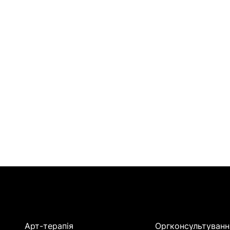
Арт-терапія
Оргконсультуванн