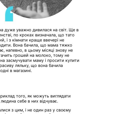
на дуже уважно дивилася на світ. Ще в
нстві, по кроках визначала, що тато
ий, і з кімнати краще ввечері не
одити. Вона бачила, що мама тяжко
ає, напевно, в цьому місяці знову не
тачить грошей на молоко, тому не
на засмучувати маму і просити купити
красиву ляльку, що вона бачила
одні в магазині.
приклад того, як можуть виглядати
 людина себе в них відчуває.
алися з цим, і не один раз у своєму