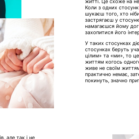
житті. Це схоже на н
Коли з одних стосунк
шукаєш того, хто ніб
застрягаєш у стосунк
намагаєшся йому дого
захопитися його інте
У таких стосунках діє
стосунках беруть уча
цілим» та «ми», то ц
життям когось одного
живе не своїм життям
практично немає, зат
покинуть, значно при
, але так і не